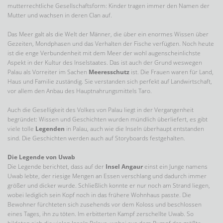
mutterrechtliche Gesellschaftsform: Kinder tragen immer den Namen der
Mutter und wachsen in deren Clan auf.
Das Meer galt als die Welt der Männer, die über ein enormes Wissen über
Gezeiten, Mondphasen und das Verhalten der Fische verfügten. Noch heute
ist die enge Verbundenheit mit dem Meer der wohl augenscheinlichste
Aspekt in der Kultur des Inselstaates. Das ist auch der Grund weswegen
Palau als Vorreiter im Sachen
Meeresschutz
ist. Die Frauen waren für Land,
Haus und Familie zuständig. Sie verstanden sich perfekt auf Landwirtschaft,
vor allem den Anbau des Hauptnahrungsmittels Taro.
Auch die Geselligkeit des Volkes von Palau liegt in der Vergangenheit
begründet: Wissen und Geschichten wurden mündlich überliefert, es gibt
viele tolle
Legenden
in Palau, auch wie die Inseln überhaupt entstanden
sind. Die Geschichten werden auch auf Storyboards festgehalten.
Die Legende von Uwab
Die Legende berichtet, dass auf der
Insel Angaur
einst ein Junge namens
Uwab lebte, der riesige Mengen an Essen verschlang und dadurch immer
größer und dicker wurde. Schließlich konnte er nur noch am Strand liegen,
wobei lediglich sein Kopf noch in das frühere Wohnhaus passte. Die
Bewohner fürchteten sich zusehends vor dem Koloss und beschlossen
eines Tages, ihn zu töten. Im erbitterten Kampf zerschellte Uwab. So