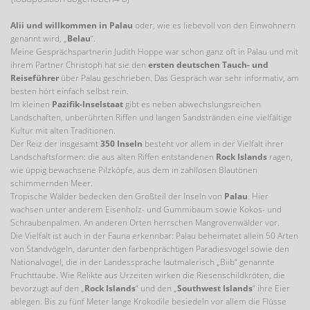
Alii und willkommen in Palau
oder, wie es liebevoll von den Einwohnern
genannt wird, „
Belau
“.
Meine Gesprächspartnerin Judith Hoppe war schon ganz oft in Palau und mit
ihrem Partner Christoph hat sie den
ersten deutschen Tauch- und
Reiseführer
über Palau geschrieben. Das Gespräch war sehr informativ, am
besten hört einfach selbst rein.
Im kleinen
Pazifik-Inselstaat
gibt es neben abwechslungsreichen
Landschaften, unberührten Riffen und langen Sandstränden eine vielfältige
Kultur mit alten Traditionen.
Der Reiz der insgesamt
350 Inseln
besteht vor allem in der Vielfalt ihrer
Landschaftsformen: die aus alten Riffen entstandenen
Rock Islands
ragen,
wie üppig bewachsene Pilzköpfe, aus dem in zahllosen Blautönen
schimmernden Meer.
Tropische Wälder bedecken den Großteil der Inseln von
Palau
. Hier
wachsen unter anderem Eisenholz- und Gummibaum sowie Kokos- und
Schraubenpalmen. An anderen Orten herrschen Mangrovenwälder vor.
Die Vielfalt ist auch in der Fauna erkennbar: Palau beheimatet allein 50 Arten
von Standvögeln, darunter den farbenprächtigen Paradiesvogel sowie den
Nationalvogel, die in der Landessprache lautmalerisch „Biib“ genannte
Fruchttaube. Wie Relikte aus Urzeiten wirken die Riesenschildkröten, die
bevorzugt auf den „
Rock Islands
“ und den „
Southwest Islands
“ ihre Eier
ablegen. Bis zu fünf Meter lange Krokodile besiedeln vor allem die Flüsse