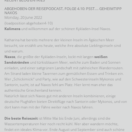
RECENT BLOG ENTRIES
ABGEHOBEN-DER REISEPODCAST, FOLGE 4.10: PSST…. GEHEIMTIPP
NAXOS
Monday, 20 June 2022
{loadposition abgehoben4-10}
Kalimera
und willkommen auf der schönen Kykladen-Insel Naxos.
Katharina hat bereits mehrere der kleinen Inseln im Ägäischen Meer
besucht, sie erzählt uns heute, welche ihre absolute Lieblingsinseln sind
und warum.
Naxos
, die größte der Kykladen-Inseln, lockt mit langen
weißen
Sandstränden
und türkisblauem Meer, welche zum Baden und Sonnen
einladen, und einer sattgrünen Landschaft mit zahlreichen Wanderrouten.
Am Strand laden kleine Tavernen zum gemütlichen Essen und Trinken ein.
Wer „Schickimicki“ und Party, wie auf den Schwesterinseln Mykonos und
Santorin, sucht, ist auf Naxos fehl am Platz. Hier lernt man eher das
authentische Griechenland kennen.
Natürlich lässt sich Naxos gut mit anderen Inseln kombinieren, einige
deutsche Flughäfen bieten Direktflüge nach Santorin oder Mykonos, und von
dort kann man mit der Fähre weiter nach Naxos fahren.
Die beste Reisezeit
ist Mitte Mai bis Ende Juni, allerdings sind die
Wassertemperaturen hier noch recht kühl. Wer aber wandern möchte,
findet ein ideales Klima vor. Ende August und September sind auch schöne