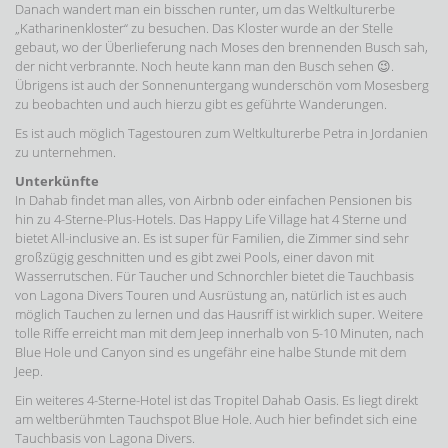
Danach wandert man ein bisschen runter, um das Weltkulturerbe
„Katharinenkloster“ zu besuchen. Das Kloster wurde an der Stelle
gebaut, wo der Überlieferung nach Moses den brennenden Busch sah,
der nicht verbrannte. Noch heute kann man den Busch sehen 😉.
Übrigens ist auch der Sonnenuntergang wunderschön vom Mosesberg
zu beobachten und auch hierzu gibt es geführte Wanderungen.
Es ist auch möglich Tagestouren zum Weltkulturerbe Petra in Jordanien
zu unternehmen.
Unterkünfte
In Dahab findet man alles, von Airbnb oder einfachen Pensionen bis
hin zu 4-Sterne-Plus-Hotels. Das Happy Life Village hat 4 Sterne und
bietet All-inclusive an. Es ist super für Familien, die Zimmer sind sehr
großzügig geschnitten und es gibt zwei Pools, einer davon mit
Wasserrutschen. Für Taucher und Schnorchler bietet die Tauchbasis
von Lagona Divers Touren und Ausrüstung an, natürlich ist es auch
möglich Tauchen zu lernen und das Hausriff ist wirklich super. Weitere
tolle Riffe erreicht man mit dem Jeep innerhalb von 5-10 Minuten, nach
Blue Hole und Canyon sind es ungefähr eine halbe Stunde mit dem
Jeep.
Ein weiteres 4-Sterne-Hotel ist das Tropitel Dahab Oasis. Es liegt direkt
am weltberühmten Tauchspot Blue Hole. Auch hier befindet sich eine
Tauchbasis von Lagona Divers.