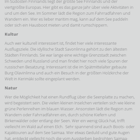
Im Südosten Finnlands liegt der größte See Finnlands und der
viertgrößte Europas. Hier gibt es das ganze Jahr über viele Aktivitäten in
und um den See. Im Sommer lädt die Region zum Fahrradfahren und
Wandern ein. Wer es lieber maritim mag, kann auf dem See paddeln
oder sich ein Hausboot mieten und damit rumschippern.
Kultur
Auch wer kulturell interessiert ist, findet hier viele interessante
Ausflugsziele. Die idyllische Stadt Savonlinna gehört zu den ältesten
Städten Finnlands. Sie war lange eine wichtige Grenzstadt zwischen
Schweden und Russland und man findet hier noch viele Spuren der
russischen Besatzung. Interessant ist die im Spätmittelalter gebaute
Burg Olavinlinna und auch ein Besuch in der größten Holzkirche der
Welt in Kerimäki sollte eingeplant werden.
Natur
Wer die Möglichkeit hat einen Rundflug über die Seenplatte zu machen,
wird begeistert sein. Die vielen kleinen Inselchen verteilen sich wie kleine
grüne Perlenreihen im blauen Wasser. Ansonsten lädt die Region zum
Wandern oder Fahrradfahren ein, durch schöne Kiefern und
Birkenwälder oder entlang der Seen. Wer ein wenig Glück hat, trifft
vielleicht im Wald auf einen Elch. Sehr spannend sind auch Boots- oder
Kajaktouren auf dem See Saimaa. Wer etwas Geduld und gute Augen
hat, entdeckt vielleicht noch die vom Aussterben bedrohten Saimaa-