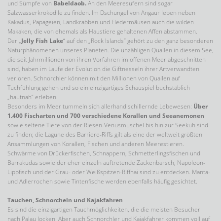
und Sümpfe von
Babeldaob.
An den Meeresufern sind sogar
Salzwasserkrokodile zu finden. Im Dschungel von Angaur leben neben
Kakadus, Papageien, Landkrabben und Fledermäusen auch die wilden
Makaken, die von ehemals als Haustiere gehaltenen Affen abstammen.
Der „
Jelly Fish Lake
“ auf den „Rock Islands“ gehört zu den ganz besonderen
Naturphänomenen unseres Planeten. Die unzähligen Quallen in diesem See,
die seit Jahrmillionen von ihren Vorfahren im offenen Meer abgeschnitten
sind, haben im Laufe der Evolution die Giftnesseln ihrer Artverwandten
verloren. Schnorchler können mit den Millionen von Quallen auf
Tuchfühlung gehen und so ein einzigartiges Schauspiel buchstäblich
„hautnah“ erleben.
Besonders im Meer tummeln sich allerhand schillernde Lebewesen:
Über
1.400 Fischarten und 700 verschiedene Korallen und Seeanemonen
sowie seltene Tiere von der Riesen-Venusmuschel bis hin zur Seekuh sind
zu finden; die Lagune des Barriere-Riffs gilt als eine der weltweit größten
Ansammlungen von Korallen, Fischen und anderen Meerestieren.
Schwärme von Drückerfischen, Schnappern, Schmetterlingsfischen und
Barrakudas sowie der eher einzeln auftretende Zackenbarsch, Napoleon-
Lippfisch und der Grau- oder Weißspitzen-Riffhai sind zu entdecken. Manta-
und Adlerrochen sowie Tintenfische werden ebenfalls häufig gesichtet.
Tauchen, Schnorcheln und Kajakfahren
Es sind die einzigartigen Tauchmöglichkeiten, die die meisten Besucher
nach Palau locken. Aber auch Schnorchler und Kajakfahrer kommen voll auf