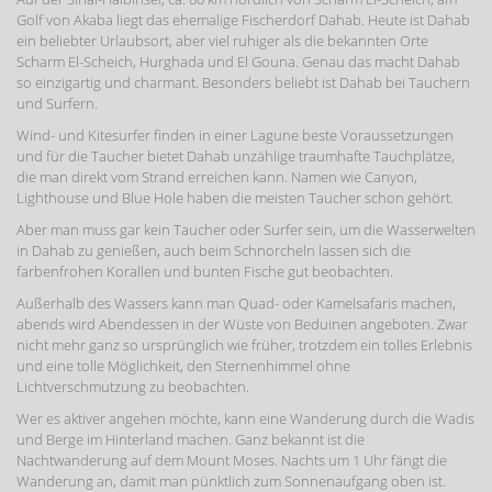
Golf von Akaba liegt das ehemalige Fischerdorf Dahab. Heute ist Dahab
ein beliebter Urlaubsort, aber viel ruhiger als die bekannten Orte
Scharm El-Scheich, Hurghada und El Gouna. Genau das macht Dahab
so einzigartig und charmant. Besonders beliebt ist Dahab bei Tauchern
und Surfern.
Wind- und Kitesurfer finden in einer Lagune beste Voraussetzungen
und für die Taucher bietet Dahab unzählige traumhafte Tauchplätze,
die man direkt vom Strand erreichen kann. Namen wie Canyon,
Lighthouse und Blue Hole haben die meisten Taucher schon gehört.
Aber man muss gar kein Taucher oder Surfer sein, um die Wasserwelten
in Dahab zu genießen, auch beim Schnorcheln lassen sich die
farbenfrohen Korallen und bunten Fische gut beobachten.
Außerhalb des Wassers kann man Quad- oder Kamelsafaris machen,
abends wird Abendessen in der Wüste von Beduinen angeboten. Zwar
nicht mehr ganz so ursprünglich wie früher, trotzdem ein tolles Erlebnis
und eine tolle Möglichkeit, den Sternenhimmel ohne
Lichtverschmutzung zu beobachten.
Wer es aktiver angehen möchte, kann eine Wanderung durch die Wadis
und Berge im Hinterland machen. Ganz bekannt ist die
Nachtwanderung auf dem Mount Moses. Nachts um 1 Uhr fängt die
Wanderung an, damit man pünktlich zum Sonnenaufgang oben ist.