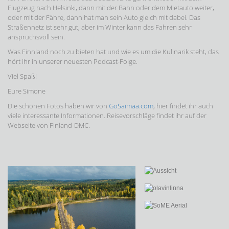
Flugzeug nach Helsinki, dann mit der Bahn oder dem Mietauto weiter,
oder mit der Fähre, dann hat man sein Auto gleich mit dabei. Das
Straßennetz ist sehr gut, aber im Winter kann das Fahren sehr
anspruchsvoll sein.
Was Finnland noch zu bieten hat und wie es um die Kulinarik steht, das
hört ihr in unserer neuesten Podcast-Folge.
Viel Spaß!
Eure Simone
Die schönen Fotos haben wir von
GoSaimaa.com
, hier findet ihr auch
viele interessante Informationen. Reisevorschläge findet ihr auf der
Webseite von Finland-DMC.