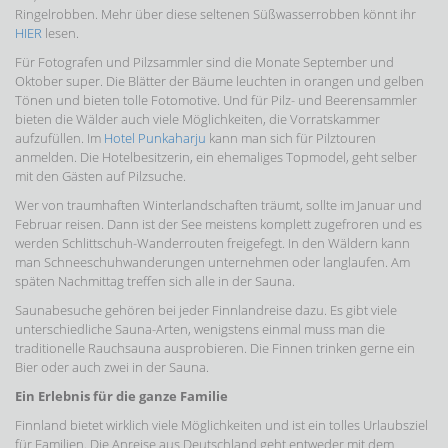
Ringelrobben. Mehr über diese seltenen Süßwasserrobben könnt ihr
HIER
lesen.
Für Fotografen und Pilzsammler sind die Monate September und
Oktober super. Die Blätter der Bäume leuchten in orangen und gelben
Tönen und bieten tolle Fotomotive. Und für Pilz- und Beerensammler
bieten die Wälder auch viele Möglichkeiten, die Vorratskammer
aufzufüllen. Im
Hotel Punkaharju
kann man sich für Pilztouren
anmelden. Die Hotelbesitzerin, ein ehemaliges Topmodel, geht selber
mit den Gästen auf Pilzsuche.
Wer von traumhaften Winterlandschaften träumt, sollte im Januar und
Februar reisen. Dann ist der See meistens komplett zugefroren und es
werden Schlittschuh-Wanderrouten freigefegt. In den Wäldern kann
man Schneeschuhwanderungen unternehmen oder langlaufen. Am
späten Nachmittag treffen sich alle in der Sauna.
Saunabesuche gehören bei jeder Finnlandreise dazu. Es gibt viele
unterschiedliche Sauna-Arten, wenigstens einmal muss man die
traditionelle Rauchsauna ausprobieren. Die Finnen trinken gerne ein
Bier oder auch zwei in der Sauna.
Ein Erlebnis für die ganze Familie
Finnland bietet wirklich viele Möglichkeiten und ist ein tolles Urlaubsziel
für Familien. Die Anreise aus Deutschland geht entweder mit dem