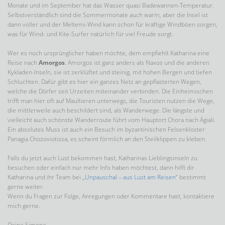
Monate und im September hat das Wasser quasi Badewannen-Temperatur.
Selbstverständlich sind die Sommermonate auch warm, aber die Insel ist
dann voller und der Meltemi-Wind kann schon für kräftige Windböen sorgen,
was für Wind- und Kite-Surfer natürlich für viel Freude sorgt.
Wer es noch ursprünglicher haben möchte, dem empfiehlt Katharina eine
Reise nach
Amorgos
. Amorgos ist ganz anders als Naxos und die anderen
Kykladen-Inseln, sie ist zerklüftet und steinig, mit hohen Bergen und tiefen
Schluchten. Dafür gibt es hier ein ganzes Netz an gepflasterten Wegen,
welche die Dörfer seit Urzeiten miteinander verbinden. Die Einheimischen
trifft man hier oft auf Maultieren unterwegs, die Touristen nutzen die Wege,
die mittlerweile auch beschildert sind, als Wanderwege. Die längste und
vielleicht auch schönste Wanderroute führt vom Hauptort Chora nach Ägiali.
Ein absolutes Muss ist auch ein Besuch im byzantinischen Felsenkloster
Panagia Chozoviotissa, es scheint förmlich an den Steilklippen zu kleben.
Falls du jetzt auch Lust bekommen hast, Katharinas Lieblingsinseln zu
besuchen oder einfach nur mehr Info haben möchtest, dann hilft dir
Katharina und ihr Team bei „
Unpauschal – aus Lust am Reisen
“ bestimmt
gerne weiter.
Wenn du Fragen zur Folge, Anregungen oder Kommentare hast, kontaktiere
mich gerne.
Deine Simone