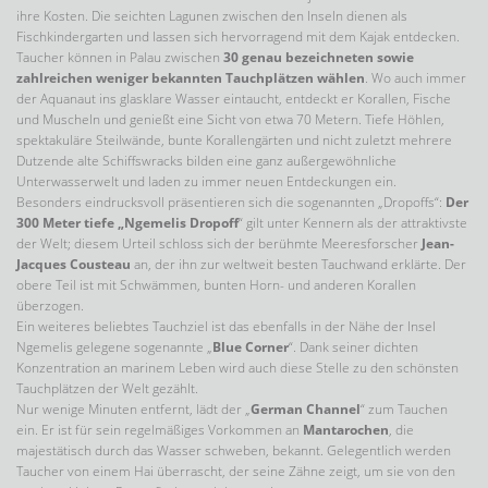
ihre Kosten. Die seichten Lagunen zwischen den Inseln dienen als
Fischkindergarten und lassen sich hervorragend mit dem Kajak entdecken.
Taucher können in Palau zwischen
30 genau bezeichneten sowie
zahlreichen weniger bekannten Tauchplätzen wählen
. Wo auch immer
der Aquanaut ins glasklare Wasser eintaucht, entdeckt er Korallen, Fische
und Muscheln und genießt eine Sicht von etwa 70 Metern. Tiefe Höhlen,
spektakuläre Steilwände, bunte Korallengärten und nicht zuletzt mehrere
Dutzende alte Schiffswracks bilden eine ganz außergewöhnliche
Unterwasserwelt und laden zu immer neuen Entdeckungen ein.
Besonders eindrucksvoll präsentieren sich die sogenannten „Dropoffs“:
Der
300 Meter tiefe „Ngemelis Dropoff
“ gilt unter Kennern als der attraktivste
der Welt; diesem Urteil schloss sich der berühmte Meeresforscher
Jean-
Jacques Cousteau
an, der ihn zur weltweit besten Tauchwand erklärte. Der
obere Teil ist mit Schwämmen, bunten Horn- und anderen Korallen
überzogen.
Ein weiteres beliebtes Tauchziel ist das ebenfalls in der Nähe der Insel
Ngemelis gelegene sogenannte „
Blue Corner
“. Dank seiner dichten
Konzentration an marinem Leben wird auch diese Stelle zu den schönsten
Tauchplätzen der Welt gezählt.
Nur wenige Minuten entfernt, lädt der „
German Channel
“ zum Tauchen
ein. Er ist für sein regelmäßiges Vorkommen an
Mantarochen
, die
majestätisch durch das Wasser schweben, bekannt. Gelegentlich werden
Taucher von einem Hai überrascht, der seine Zähne zeigt, um sie von den