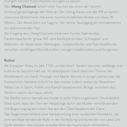
mutigen kleinen Putzerfischen reinigen zu lassen.
Den
Ulong Channel
sehen viele Taucher als einen der besten
Strömungstauchgänge der Welt an. Der Ulong-Kanal und das Riff verlaufen
etwa eine Drittelmeile mit einer durchschnittlichen Breite von etwa 30
Metern. Der Kanal führt zur Lagune. Der beste Tauchgang ist normalerweise
bei ankommender Flut.
Am Eingang des Ulong Channels sind viele Fische; Barrakudas,
Fledermausfische, graue Riff- und Weißspitzenhaie, Schnapper und
Makrelen. Im Kanal leben Glasaugen, Soldatenfische und Totenkopffische
zwischen unzähligen Weichkorallen, riesigen Salatkorallen und Gorgonien.
Kultur
Als Europäer Palau im Jahr 1783 „entdeckten“, fanden sie eine vielfältige und
kultivierte Gesellschaft vor. Im Mittelpunkt stand dabei ein Thema: der
Wettbewerb um Geld, Prestige und Macht. Bereits in jungen Jahren war die
Konkurrenz charakteristisch für das soziale Leben, wobei die Bewohner
Palaus sie in Sport, Politik und Kampf kanalisierten. Kriege zwischen den
Dörfern waren durchaus üblich.
Die Dörfer waren damals wie heute in zehn Clans organisiert. Unverändert
blieb auch, dass die Titel der Häuptlinge durch die Mutter vererbt werden.
Die Regierung lag bei einem Rat aus den Oberhäuptern der Clans.
Das Gegenstück bildete eine Versammlung ihrer weiblichen Pendants, die
eine wichtige beratende Rolle in der Verteilung und Kontrolle von Land und
Geld spielten. Interessant ist außerdem die heute noch vorhandene