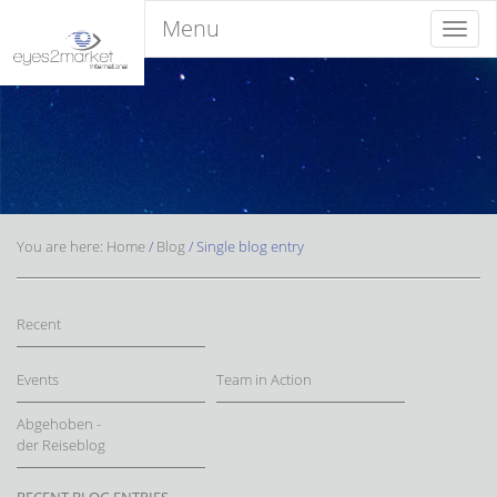
Menu
Menu
You are here:
Home
/
Blog
/
Single blog entry
Recent
Events
Team in Action
Abgehoben -
der Reiseblog