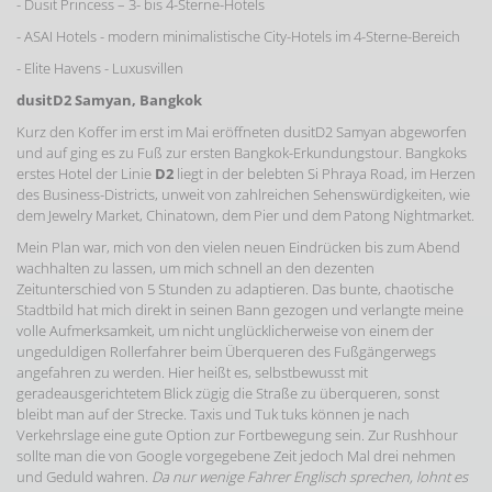
- Dusit Princess – 3- bis 4-Sterne-Hotels
- ASAI Hotels - modern minimalistische City-Hotels im 4-Sterne-Bereich
- Elite Havens - Luxusvillen
dusitD2 Samyan, Bangkok
Kurz den Koffer im erst im Mai eröffneten dusitD2 Samyan abgeworfen
und auf ging es zu Fuß zur ersten Bangkok-Erkundungstour. Bangkoks
erstes Hotel der Linie
D2
liegt in der belebten Si Phraya Road, im Herzen
des Business-Districts, unweit von zahlreichen Sehenswürdigkeiten, wie
dem Jewelry Market, Chinatown, dem Pier und dem Patong Nightmarket.
Mein Plan war, mich von den vielen neuen Eindrücken bis zum Abend
wachhalten zu lassen, um mich schnell an den dezenten
Zeitunterschied von 5 Stunden zu adaptieren. Das bunte, chaotische
Stadtbild hat mich direkt in seinen Bann gezogen und verlangte meine
volle Aufmerksamkeit, um nicht unglücklicherweise von einem der
ungeduldigen Rollerfahrer beim Überqueren des Fußgängerwegs
angefahren zu werden. Hier heißt es, selbstbewusst mit
geradeausgerichtetem Blick zügig die Straße zu überqueren, sonst
bleibt man auf der Strecke. Taxis und Tuk tuks können je nach
Verkehrslage eine gute Option zur Fortbewegung sein. Zur Rushhour
sollte man die von Google vorgegebene Zeit jedoch Mal drei nehmen
und Geduld wahren.
Da nur wenige Fahrer Englisch sprechen, lohnt es