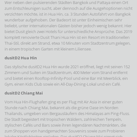
Wer neben den pulsierenden Städten Bangkok und Pattaya einen Ort
zum Entschleunigen sucht, aber dennoch auf die Ausgehoptionen nicht
verzichten möchte, ist in Hua Hin, ca. 3 Stunden Autofahrt von Bangkok
wunderbar aufgehoben. Der Badeort ist unter Einheimischen sehr
beliebt, unter internationalen Gästen bisher jedoch wenig bekannt. Hier
bietet Dusit gleich zwei Hotels für unterschiedliche Ansprüche. Das 2019
komplett renovierte Dusit Thani Hua Hin ist ein Resort im traditionellen
Thai-Stil, direkt am Strand, etwa 10 Minuten vom Stadtzentrum gelegen,
in einem tropischen Garten mit kleinem Liliensee.
dusitD2 Hua Hin
Das stylische dusitD2 Hua Hin wurde 2021 eröffnet, liegt mit seinen 152
Zimmern und Suiten im Stadtzentrum, 400 Meter vom Strand entfernt
und bietet einen Rooftop-Infinity-Pool und eine Bar mit Meerblick, ein
Gym, einen Kids Club sowie ein All-Day-Dining-Lokal und ein Café.
dusitD2 Chiang Mai
Vom Hua Hin-Flughafen ging es per Flug mit Air Asia in einer guten
Stunde nach Chiang Mai, bekannt als die grüne Oase im Norden
Thailands, umgeben von Bergausläufern des Himalayas am Ping-Fluss.
Die Stadt begeistert mit tropischen Wäldern, zahlreichen Tempeln,
stylischen Cafés und Bars sowie ihren legendären Nachtmärkten, die
zum Shoppen von handgemachten Souvenirs sowie zum Probieren
lokaler Köstlichkeiten einladen. Das dusitD2 Chiang Mai eignet sich