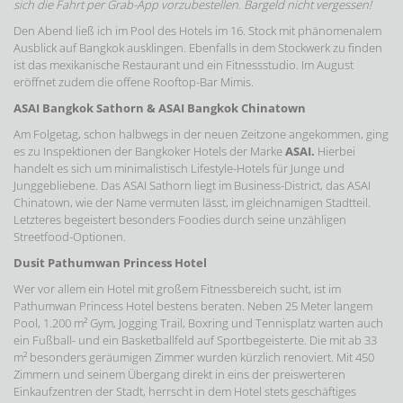
sich die Fahrt per Grab-App vorzubestellen. Bargeld nicht vergessen!
Den Abend ließ ich im Pool des Hotels im 16. Stock mit phänomenalem
Ausblick auf Bangkok ausklingen. Ebenfalls in dem Stockwerk zu finden
ist das mexikanische Restaurant und ein Fitnessstudio. Im August
eröffnet zudem die offene Rooftop-Bar Mimis.
ASAI Bangkok Sathorn & ASAI Bangkok Chinatown
Am Folgetag, schon halbwegs in der neuen Zeitzone angekommen, ging
es zu Inspektionen der Bangkoker Hotels der Marke
ASAI.
Hierbei
handelt es sich um minimalistisch Lifestyle-Hotels für Junge und
Junggebliebene. Das ASAI Sathorn liegt im Business-District, das ASAI
Chinatown, wie der Name vermuten lässt, im gleichnamigen Stadtteil.
Letzteres begeistert besonders Foodies durch seine unzähligen
Streetfood-Optionen.
Dusit Pathumwan Princess Hotel
Wer vor allem ein Hotel mit großem Fitnessbereich sucht, ist im
Pathumwan Princess Hotel bestens beraten. Neben 25 Meter langem
Pool, 1.200 m² Gym, Jogging Trail, Boxring und Tennisplatz warten auch
ein Fußball- und ein Basketballfeld auf Sportbegeisterte. Die mit ab 33
m² besonders geräumigen Zimmer wurden kürzlich renoviert. Mit 450
Zimmern und seinem Übergang direkt in eins der preiswerteren
Einkaufzentren der Stadt, herrscht in dem Hotel stets geschäftiges