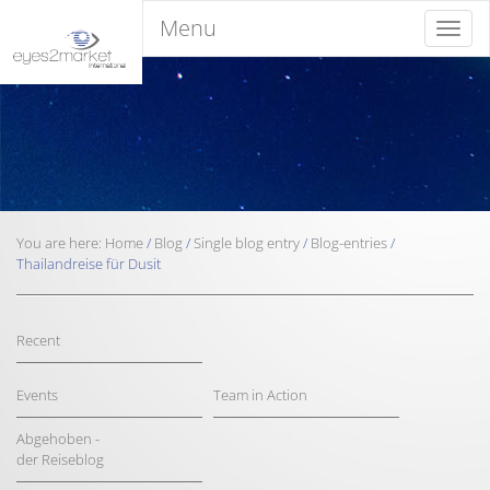
Menu
Menu
You are here:
Home
/
Blog
/
Single blog entry
/
Blog-entries
/
Thailandreise für Dusit
Recent
Events
Team in Action
Abgehoben -
der Reiseblog