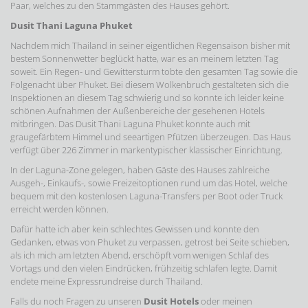
Paar, welches zu den Stammgästen des Hauses gehört.
Dusit Thani Laguna Phuket
Nachdem mich Thailand in seiner eigentlichen Regensaison bisher mit
bestem Sonnenwetter beglückt hatte, war es an meinem letzten Tag
soweit. Ein Regen- und Gewittersturm tobte den gesamten Tag sowie die
Folgenacht über Phuket. Bei diesem Wolkenbruch gestalteten sich die
Inspektionen an diesem Tag schwierig und so konnte ich leider keine
schönen Aufnahmen der Außenbereiche der gesehenen Hotels
mitbringen. Das Dusit Thani Laguna Phuket konnte auch mit
graugefärbtem Himmel und seeartigen Pfützen überzeugen. Das Haus
verfügt über 226 Zimmer in markentypischer klassischer Einrichtung.
In der Laguna-Zone gelegen, haben Gäste des Hauses zahlreiche
Ausgeh-, Einkaufs-, sowie Freizeitoptionen rund um das Hotel, welche
bequem mit den kostenlosen Laguna-Transfers per Boot oder Truck
erreicht werden können.
Dafür hatte ich aber kein schlechtes Gewissen und konnte den
Gedanken, etwas von Phuket zu verpassen, getrost bei Seite schieben,
als ich mich am letzten Abend, erschöpft vom wenigen Schlaf des
Vortags und den vielen Eindrücken, frühzeitig schlafen legte. Damit
endete meine Expressrundreise durch Thailand.
Falls du noch Fragen zu unseren
Dusit Hotels
oder meinen