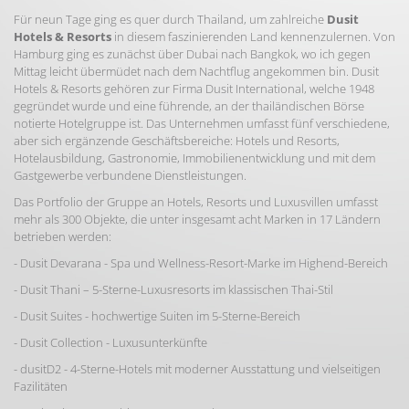
Für neun Tage ging es quer durch Thailand, um zahlreiche
Dusit
Hotels & Resorts
in diesem faszinierenden Land kennenzulernen. Von
Hamburg ging es zunächst über Dubai nach Bangkok, wo ich gegen
Mittag leicht übermüdet nach dem Nachtflug angekommen bin. Dusit
Hotels & Resorts gehören zur Firma Dusit International, welche 1948
gegründet wurde und eine führende, an der thailändischen Börse
notierte Hotelgruppe ist. Das Unternehmen umfasst fünf verschiedene,
aber sich ergänzende Geschäftsbereiche: Hotels und Resorts,
Hotelausbildung, Gastronomie, Immobilienentwicklung und mit dem
Gastgewerbe verbundene Dienstleistungen.
Das Portfolio der Gruppe an Hotels, Resorts und Luxusvillen umfasst
mehr als 300 Objekte, die unter insgesamt acht Marken in 17 Ländern
betrieben werden:
- Dusit Devarana - Spa und Wellness-Resort-Marke im Highend-Bereich
- Dusit Thani – 5-Sterne-Luxusresorts im klassischen Thai-Stil
- Dusit Suites - hochwertige Suiten im 5-Sterne-Bereich
- Dusit Collection - Luxusunterkünfte
- dusitD2 - 4-Sterne-Hotels mit moderner Ausstattung und vielseitigen
Fazilitäten