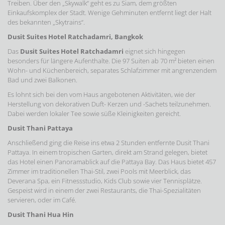
Treiben. Über den „Skywalk“ geht es zu Siam, dem größten
Einkaufskomplex der Stadt. Wenige Gehminuten entfernt liegt der Halt
des bekannten „Skytrains“.
Dusit Suites Hotel Ratchadamri, Bangkok
Das
Dusit Suites Hotel Ratchadamri
eignet sich hingegen
besonders für längere Aufenthalte. Die 97 Suiten ab 70 m² bieten einen
Wohn- und Küchenbereich, separates Schlafzimmer mit angrenzendem
Bad und zwei Balkonen.
Es lohnt sich bei den vom Haus angebotenen Aktivitäten, wie der
Herstellung von dekorativen Duft- Kerzen und -Sachets teilzunehmen.
Dabei werden lokaler Tee sowie süße Kleinigkeiten gereicht.
Dusit Thani Pattaya
Anschließend ging die Reise ins etwa 2 Stunden entfernte Dusit Thani
Pattaya. In einem tropischen Garten, direkt am Strand gelegen, bietet
das Hotel einen Panoramablick auf die Pattaya Bay. Das Haus bietet 457
Zimmer im traditionellen Thai-Stil, zwei Pools mit Meerblick, das
Deverana Spa, ein Fitnessstudio, Kids Club sowie vier Tennisplätze.
Gespeist wird in einem der zwei Restaurants, die Thai-Spezialitäten
servieren, oder im Café.
Dusit Thani Hua Hin